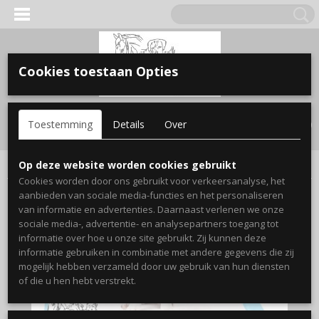
Cookies toestaan Opties
Inloggen
Registreren
UW WINKELWAGEN
Toestemming
Details
Over
Geen producten
(0)
Home
>
Hond
>
gezondheid / verzorging
>
verzorgen
>
P-pad
Op deze website worden cookies gebruikt
Cookies worden door ons gebruikt voor verkeersanalyse, het
aanbieden van sociale media-functies en het personaliseren
van informatie en advertenties. Daarnaast verlenen we onze
sociale media-, advertentie- en analysepartners toegang tot
informatie over hoe u onze site gebruikt. Zij kunnen deze
informatie gebruiken in combinatie met andere gegevens die zij
mogelijk hebben verzameld door uw gebruik van hun diensten
of die u hen hebt verstrekt.