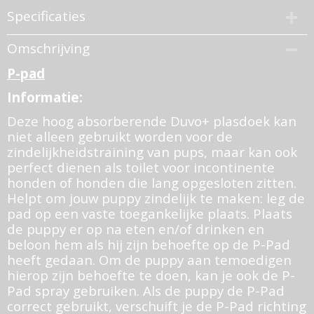
Specificaties
Productcode
Omschrijving
311352-460
P-pad
Bruto gewicht
0,50 Kg
Informatie:
Deze hoog absorberende Duvo+ plasdoek kan
niet alleen gebruikt worden voor de
zindelijkheidstraining van pups, maar kan ook
perfect dienen als toilet voor incontinente
honden of honden die lang opgesloten zitten.
Helpt om jouw puppy zindelijk te maken: leg de
pad op een vaste toegankelijke plaats. Plaats
de puppy er op na eten en/of drinken en
beloon hem als hij zijn behoefte op de P-Pad
heeft gedaan. Om de puppy aan temoedigen
hierop zijn behoefte te doen, kan je ook de P-
Pad spray gebruiken. Als de puppy de P-Pad
correct gebruikt, verschuift je de P-Pad richting