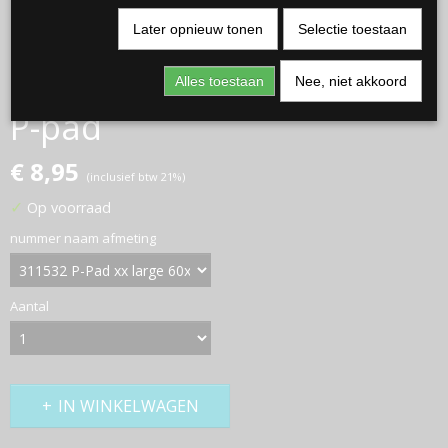
Later opnieuw tonen
Selectie toestaan
Alles toestaan
Nee, niet akkoord
P-pad
€ 8,95
(inclusief btw 21%)
✓
Op voorraad
nummer naam afmeting
Aantal
IN WINKELWAGEN