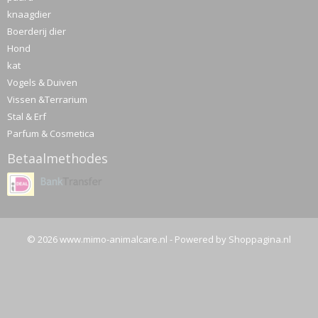
knaagdier
Boerderij dier
Hond
kat
Vogels & Duiven
Vissen &Terrarium
Stal & Erf
Parfum & Cosmetica
Betaalmethodes
© 2026 www.mimo-animalcare.nl - Powered by Shoppagina.nl