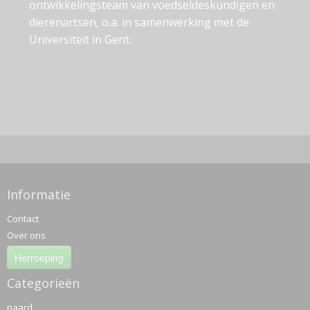
ontwikkelingsteam van voedseldeskundigen en
dierenartsen, o.a. in samenwerking met de
Universiteit in Gent.
Informatie
Contact
Over ons
Herroeping
Categorieën
paard