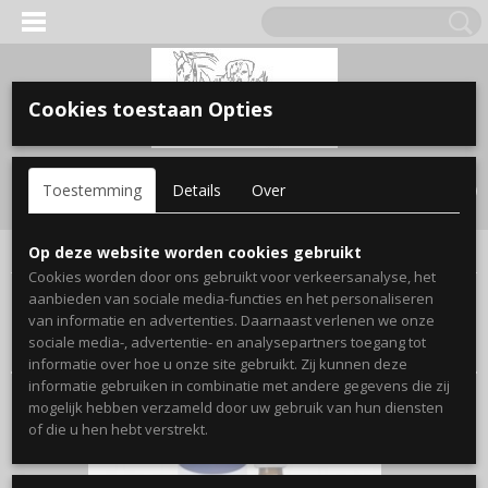
Cookies toestaan Opties
Inloggen
Registreren
UW WINKELWAGEN
Toestemming
Details
Over
Geen producten
(0)
Home
>
paard
>
verzorging & Gezondheid
Op deze website worden cookies gebruikt
Cookies worden door ons gebruikt voor verkeersanalyse, het
aanbieden van sociale media-functies en het personaliseren
Sorteer op:
van informatie en advertenties. Daarnaast verlenen we onze
sociale media-, advertentie- en analysepartners toegang tot
informatie over hoe u onze site gebruikt. Zij kunnen deze
informatie gebruiken in combinatie met andere gegevens die zij
mogelijk hebben verzameld door uw gebruik van hun diensten
of die u hen hebt verstrekt.