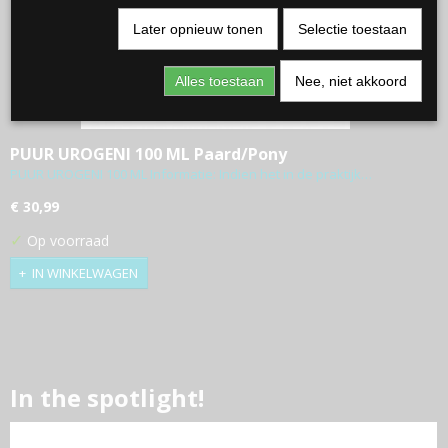
Later opnieuw tonen
Selectie toestaan
Alles toestaan
Nee, niet akkoord
PUUR UROGENI 100 ML Paard/Pony
PUUR UROGENI 100 ML Informatie: Indien het in de praktijk…
€ 30,99
✓
Op voorraad
IN WINKELWAGEN
In the spotlight!