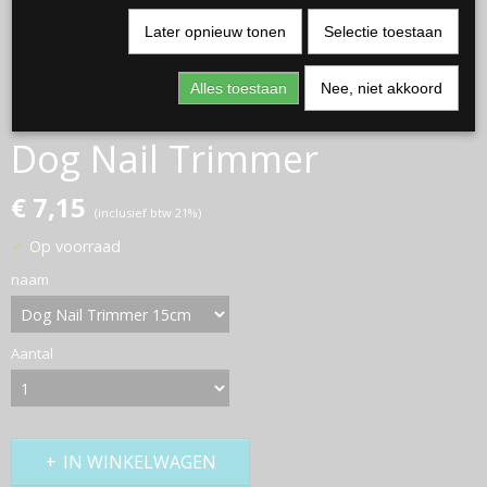
Later opnieuw tonen
Selectie toestaan
Alles toestaan
Nee, niet akkoord
Dog Nail Trimmer
€ 7,15
(inclusief btw 21%)
✓
Op voorraad
naam
Aantal
IN WINKELWAGEN