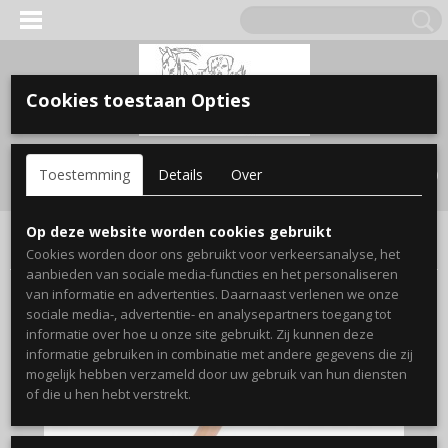
Cookies toestaan Opties
Inloggen
Registreren
UW WINKELWAGEN
Toestemming
Details
Over
Geen producten
(0)
Home
>
Hond
>
gezondheid / verzorging
>
verzorgen
>
Dog Nail
Op deze website worden cookies gebruikt
Trimmer
Cookies worden door ons gebruikt voor verkeersanalyse, het
aanbieden van sociale media-functies en het personaliseren
van informatie en advertenties. Daarnaast verlenen we onze
sociale media-, advertentie- en analysepartners toegang tot
informatie over hoe u onze site gebruikt. Zij kunnen deze
informatie gebruiken in combinatie met andere gegevens die zij
mogelijk hebben verzameld door uw gebruik van hun diensten
of die u hen hebt verstrekt.