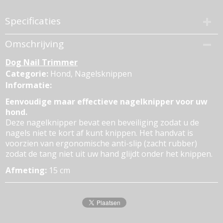
Specificaties
Productcode
Omschrijving
PAWI11468-1-199
Dog Nail Trimmer
EAN code
8886467514685
Categorie:
Hond, Nagelsknippen
Bruto gewicht
Informatie:
0,10 Kg
Eenvoudige maar effectieve nagelknipper voor uw
hond.
Deze nagelknipper bevat een beveiliging zodat u de
nagels niet te kort af kunt knippen. Het handvat is
voorzien van ergonomische anti-slip (zacht rubber)
zodat de tang niet uit uw hand glijdt onder het knippen.
Afmeting:
15 cm