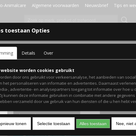
o-Animalcare
Algemene voorwaarden
Nieuwsbrief
Tips en we
s toestaan Opties
J DIER
HOND
KAT
VOGELS & DUIVEN
emming
Details
Over
ue
Blue
 website worden cookies gebruikt
orden door ons gebruikt voor verkeersanalyse, het aanbieden van socia
en het personaliseren van informatie en advertenties. Daarnaast verlene
€ 8,10
(inclusief btw 21%)
edia-, advertentie- en analysepartners toegang tot informatie over hoe u 
 Zij kunnen deze informatie gebruiken in combinatie met andere gegevens d
✓
Op voorraad
hebben verzameld door uw gebruik van hun diensten of die u hen hebt ver
Naam inhoud
Aantal
opnieuw tonen
Selectie toestaan
Alles toestaan
Nee, niet 