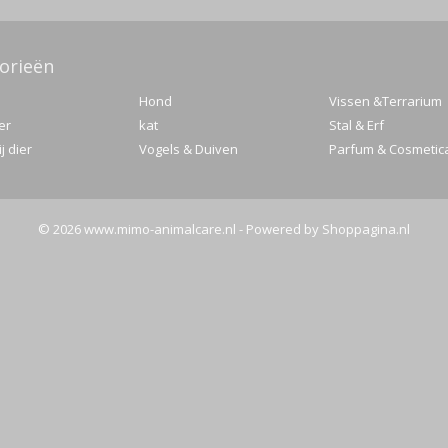
orieën
Hond
Vissen &Terrarium
er
kat
Stal & Erf
j dier
Vogels & Duiven
Parfum & Cosmetic
© 2026 www.mimo-animalcare.nl - Powered by Shoppagina.nl