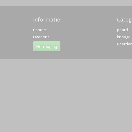
Informatie
Categ
Contact
paard
Over ons
knaagdi
Boerderi
Herroeping