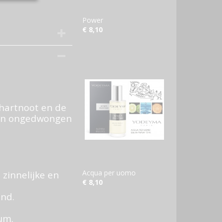
Power
€ 8,10
 hartnoot en de
 en ongedwongen
Acqua per uomo
 zinnelijke en
€ 8,10
ond.
um.