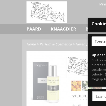
Mim
Cookie
PAARD
KNAAGDIER
BOERDERI
Toest
Home
>
Parfum & Cosmetica
>
Heren parfum
>
Bl
Op deze
Cookies w
functies 
sociale m
gebruikt.
mogelijk 
Later 