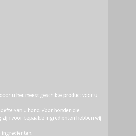
door u het meest geschikte product voor u
hoefte van u hond. Voor honden die
ig zijn voor bepaalde ingredienten hebben wij
 ingrediënten.