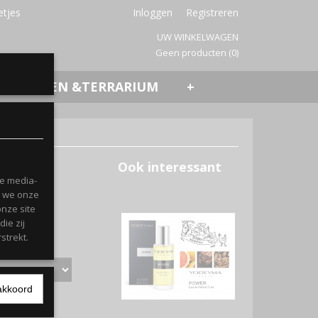
etjes
Inloggen
Registreren
UW WINKELWAGEN
Geen producten
(0)
VISSEN &TERRARIUM
+
Ook interessant
le media-
n we onze
onze site
ie zij
strekt.
akkoord