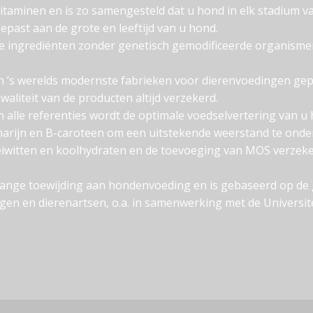
itaminen en is zo samengesteld dat u hond in elk stadium van
past aan de grote en leeftijd van u hond.
jke ingrediënten zonder genetisch gemodificeerde organism
n ’s werelds modernste fabrieken voor dierenvoedingen ge
waliteit van de producten altijd verzekerd.
alle referenties wordt de optimale voedselvertering van 
marijn en B-caroteen om een uitstekende weerstand te onde
eiwitten en koolhydraten en de toevoeging van MOS verzeker
nlange toewijding aan hondenvoeding en is gebaseerd op de
n en dierenartsen, o.a. in samenwerking met de Universitei