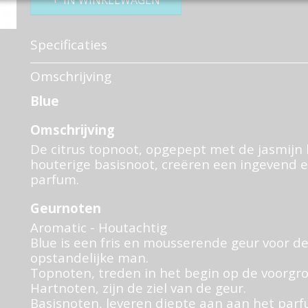
IN WINKELWAGEN
Specificaties
Productcode
766-754
Omschrijving
Bruto gewicht
0,50 Kg
Blue
Omschrijving
De citrus topnoot, opgepept met de jasmijn
houterige basisnoot, creëren een ingevend
parfum.
Geurnoten
Aromatic - Houtachtig
Blue is een fris en mousserende geur voor de
opstandelijke man.
Topnoten, treden in het begin op de voorgr
Hartnoten, zijn de ziel van de geur.
Basisnoten, leveren diepte aan aan het parf