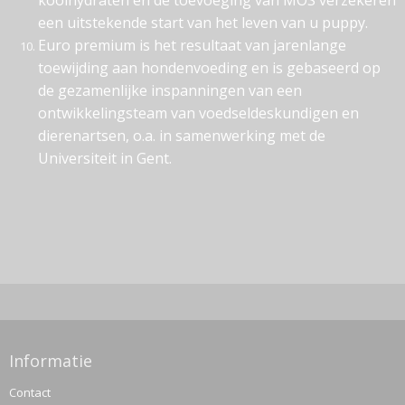
koolhydraten en de toevoeging van MOS verzekeren
een uitstekende start van het leven van u puppy.
Euro premium is het resultaat van jarenlange
toewijding aan hondenvoeding en is gebaseerd op
de gezamenlijke inspanningen van een
ontwikkelingsteam van voedseldeskundigen en
dierenartsen, o.a. in samenwerking met de
Universiteit in Gent.
Informatie
Contact