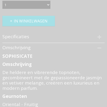
IN WINKELWAGEN
Specificaties
Productcode
Omschrijving
746-694
SOPHISICATE
Bruto gewicht
0,50 Kg
Omschrijving
De heldere en vibrerende topnoten,
gecombineert met de gepassioneerde jasmijn
en vetiver melange, creëren een luxurieus en
modern parfum.
Geurnoten
Oriental - Fruitig