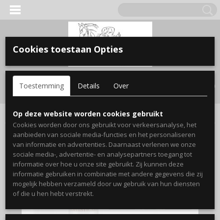
Cookies toestaan Opties
Inloggen
Registreren
UW WINKELWAGEN
Toestemming
Details
Over
Geen producten
(0)
Home
>
Parfum & Cosmetica
>
Dames parfum
>
SOPHISICATE
Op deze website worden cookies gebruikt
Cookies worden door ons gebruikt voor verkeersanalyse, het
aanbieden van sociale media-functies en het personaliseren
van informatie en advertenties. Daarnaast verlenen we onze
sociale media-, advertentie- en analysepartners toegang tot
informatie over hoe u onze site gebruikt. Zij kunnen deze
informatie gebruiken in combinatie met andere gegevens die zij
mogelijk hebben verzameld door uw gebruik van hun diensten
of die u hen hebt verstrekt.