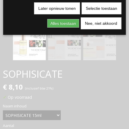
Later opnieuw tonen
Selectie toestaan
Alles toestaan
Nee, niet akkoord
SOPHISICATE
€ 8,10
(inclusief btw 21%)
✓
Op voorraad
Naam inhoud
Aantal