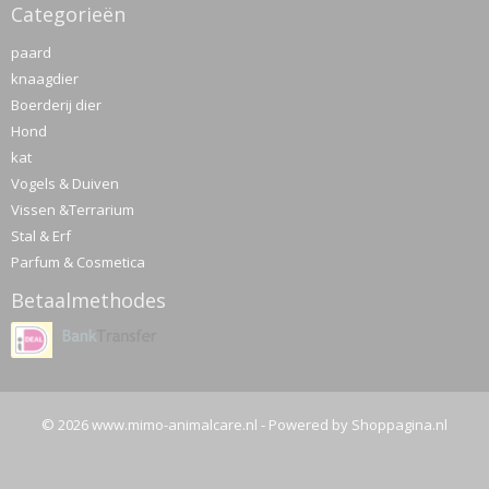
Categorieën
paard
knaagdier
Boerderij dier
Hond
kat
Vogels & Duiven
Vissen &Terrarium
Stal & Erf
Parfum & Cosmetica
Betaalmethodes
© 2026 www.mimo-animalcare.nl - Powered by Shoppagina.nl