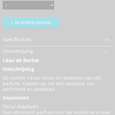
IN WINKELWAGEN
Specificaties
Productcode
Omschrijving
734-658
Léau de Berlue
Bruto gewicht
0,50 Kg
Omschrijving
De zachte citrus noten en bloemen van dit
parfum, roepen op tot een sensatie van
zachtheid en jovialiteit.
Geurnoten
Floral Aldehydic
Een vibrerend parfum voor de moderne vrouw.