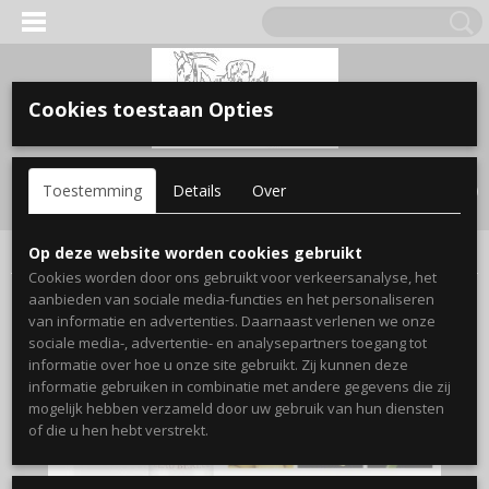
Cookies toestaan Opties
Inloggen
Registreren
UW WINKELWAGEN
Toestemming
Details
Over
Geen producten
(0)
Home
>
Parfum & Cosmetica
>
Dames parfum
>
Léau de Berlue
Op deze website worden cookies gebruikt
Cookies worden door ons gebruikt voor verkeersanalyse, het
aanbieden van sociale media-functies en het personaliseren
van informatie en advertenties. Daarnaast verlenen we onze
sociale media-, advertentie- en analysepartners toegang tot
informatie over hoe u onze site gebruikt. Zij kunnen deze
informatie gebruiken in combinatie met andere gegevens die zij
mogelijk hebben verzameld door uw gebruik van hun diensten
of die u hen hebt verstrekt.