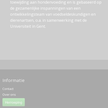
toewijding aan hondenvoeding en is gebaseerd op
de gezamenlijke inspanningen van een
ontwikkelingsteam van voedseldeskundigen en
dierenartsen, o.a. in samenwerking met de
Universiteit in Gent.
Informatie
Contact
Over ons
Herroeping