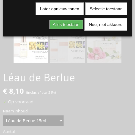
Later opnieuw tonen
Selectie toestaan
Alles toestaan
Nee, niet akkoord
Léau de Berlue
€ 8,10
(inclusief btw 21%)
✓
Op voorraad
Naam inhoud
Aantal