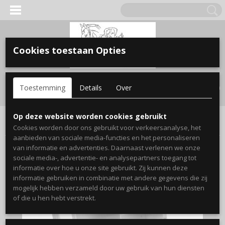
Cookies toestaan Opties
Inloggen
Registreren
UW WINKELWAGEN
Toestemming
Details
Over
Geen producten
(0)
Home
>
knaagdier
>
Knaagdier accesoires
>
Zelfreizer Dubbel
Op deze website worden cookies gebruikt
Konijn Duvo
Cookies worden door ons gebruikt voor verkeersanalyse, het
aanbieden van sociale media-functies en het personaliseren
van informatie en advertenties. Daarnaast verlenen we onze
sociale media-, advertentie- en analysepartners toegang tot
informatie over hoe u onze site gebruikt. Zij kunnen deze
informatie gebruiken in combinatie met andere gegevens die zij
mogelijk hebben verzameld door uw gebruik van hun diensten
of die u hen hebt verstrekt.