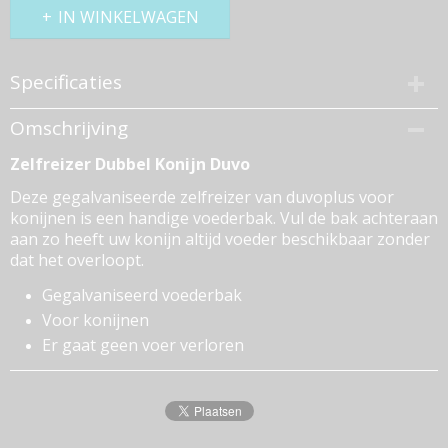
IN WINKELWAGEN
Specificaties
Productcode
Omschrijving
603/143-583
Zelfreizer Dubbel Konijn Duvo
EAN code
5413382102364
Deze gegalvaniseerde zelfreizer van duvoplus voor
Bruto gewicht
konijnen is een handige voederbak. Vul de bak achteraan
1,50 Kg
aan zo heeft uw konijn altijd voeder beschikbaar zonder
dat het overloopt.
Gegalvaniseerd voederbak
Voor konijnen
Er gaat geen voer verloren