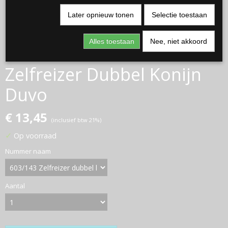
Later opnieuw tonen
Selectie toestaan
Alles toestaan
Nee, niet akkoord
Zelfreizer Dubbel Konijn
Duvo
€ 13,45
(inclusief btw 21%)
✓
Op voorraad
Nummer naam
Aantal