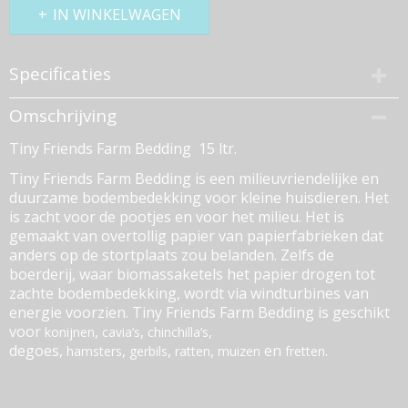
IN WINKELWAGEN
Specificaties
Productcode
Omschrijving
25549-546
Tiny Friends Farm Bedding 15 ltr.
EAN code
073058200031
Tiny Friends Farm Bedding is een milieuvriendelijke en
Bruto gewicht
duurzame bodembedekking voor kleine huisdieren. Het
10,00 Kg
is zacht voor de pootjes en voor het milieu. Het is
gemaakt van overtollig papier van papierfabrieken dat
anders op de stortplaats zou belanden. Zelfs de
boerderij, waar biomassaketels het papier drogen tot
zachte bodembedekking, wordt via windturbines van
energie voorzien. Tiny Friends Farm Bedding is geschikt
voor
,
,
,
konijnen
cavia’s
chinchilla’s
degoes,
,
,
,
en
.
hamsters
gerbils
ratten
muizen
fretten