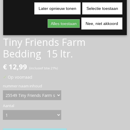
Later opnieuw tonen
Selectie toestaan
Alles toestaan
Nee, niet akkoord
Tiny Friends Farm
Bedding 15 ltr.
€ 12,99
(inclusief btw 21%)
✓
Op voorraad
nummer naam inhoud
Aantal