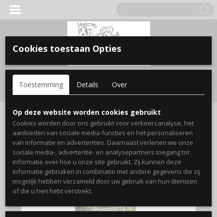
Cookies toestaan Opties
Inloggen
Registreren
UW WINKELWAGEN
Toestemming
Details
Over
Geen producten
(0)
Home
>
knaagdier
>
Hooi & Bedding
>
Tiny Friends Farm
Op deze website worden cookies gebruikt
Bedding 15 ltr.
Cookies worden door ons gebruikt voor verkeersanalyse, het
aanbieden van sociale media-functies en het personaliseren
van informatie en advertenties. Daarnaast verlenen we onze
sociale media-, advertentie- en analysepartners toegang tot
informatie over hoe u onze site gebruikt. Zij kunnen deze
informatie gebruiken in combinatie met andere gegevens die zij
mogelijk hebben verzameld door uw gebruik van hun diensten
of die u hen hebt verstrekt.