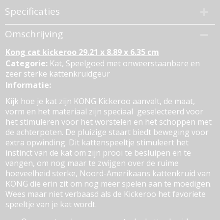
Specificaties
Productcode
Omschrijving
449-290
Kong cat kickeroo 29.21 x 8.89 x 6.35 cm
EAN code
003558505550
Categorie:
Kat, Speelgoed met onweerstaanbare en
zeer sterke kattenkruidgeur
Bruto gewicht
0,15 Kg
Informatie:
Kijk hoe je kat zijn KONG Kickeroo aanvalt, de maat,
vorm en het materiaal zijn speciaal geselecteerd voor
het stimuleren voor het worstelen en het schoppen met
de achterpoten. De pluizige staart biedt beweging voor
extra opwinding. Dit kattenspeeltje stimuleert het
instinct van de kat om zijn prooi te besluipen en te
vangen, om nog maar te zwijgen over de ruime
hoeveelheid sterke, Noord-Amerikaans kattenkruid van
KONG die erin zit om nog meer spelen aan te moedigen.
Wees maar niet verbaasd als de Kickeroo het favoriete
speeltje van je kat wordt.