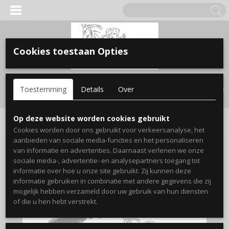
Cookies toestaan Opties
Inloggen
Registreren
UW WINKELWAGEN
Toestemming
Details
Over
Geen producten
(0)
Home
>
kat
>
Katten speeltjes
>
Kong cat kickeroo
Op deze website worden cookies gebruikt
Cookies worden door ons gebruikt voor verkeersanalyse, het
aanbieden van sociale media-functies en het personaliseren
van informatie en advertenties. Daarnaast verlenen we onze
sociale media-, advertentie- en analysepartners toegang tot
informatie over hoe u onze site gebruikt. Zij kunnen deze
informatie gebruiken in combinatie met andere gegevens die zij
mogelijk hebben verzameld door uw gebruik van hun diensten
of die u hen hebt verstrekt.