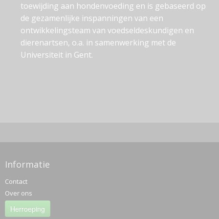
toewijding aan hondenvoeding en is gebaseerd op
de gezamenlijke inspanningen van een
ontwikkelingsteam van voedseldeskundigen en
dierenartsen, o.a. in samenwerking met de
Universiteit in Gent.
Informatie
Contact
Over ons
Herroeping