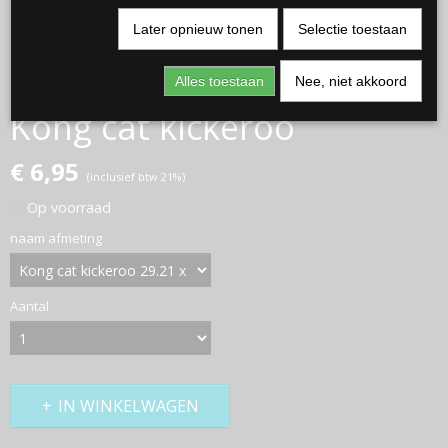
Later opnieuw tonen
Selectie toestaan
Alles toestaan
Nee, niet akkoord
Kong cat kickeroo
€ 6,95
(inclusief btw 21%)
✓
Op voorraad
naam afmeting
Aantal
IN WINKELWAGEN