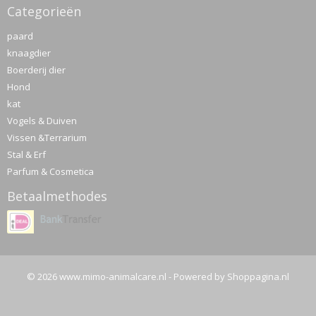
Categorieën
paard
knaagdier
Boerderij dier
Hond
kat
Vogels & Duiven
Vissen &Terrarium
Stal & Erf
Parfum & Cosmetica
Betaalmethodes
© 2026 www.mimo-animalcare.nl - Powered by Shoppagina.nl