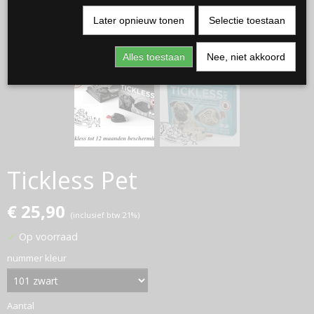
Later opnieuw tonen
Selectie toestaan
Alles toestaan
Nee, niet akkoord
Tickless Pet
€ 25,90
(inclusief btw 21%)
✓
Op voorraad
nummer kleur
Aantal