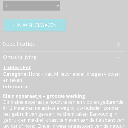
IN WINKELWAGEN
Specificaties
Productcode
Omschrijving
364-185
Tickless Pet
Bruto gewicht
0,10 Kg
Categorie:
Hond - Kat, Milieuvriendelijk tegen vlooien
en teken
Informatie:
Klein apparaatje – grootse werking
Dit kleine apparaatje houdt teken en vlooien gedurende
6-12 maanden na activatie weg bij uw huisdier, zonder
het gebruik van gevaarlijke chemicaliën. Eenvoudig in
gebruik en makkelijk vast te maken aan de halsband van
uw kat of hond. Eindelijk weer ongestoord van de natuur