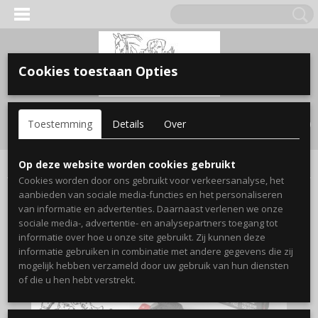
Cookies toestaan Opties
Inloggen
Registreren
UW WINKELWAGEN
Toestemming
Details
Over
Geen producten
(0)
Home
>
Hond
>
Vlooien & Teken & ontwormi9ng
>
Tickless Pet
Op deze website worden cookies gebruikt
Cookies worden door ons gebruikt voor verkeersanalyse, het
aanbieden van sociale media-functies en het personaliseren
van informatie en advertenties. Daarnaast verlenen we onze
sociale media-, advertentie- en analysepartners toegang tot
informatie over hoe u onze site gebruikt. Zij kunnen deze
informatie gebruiken in combinatie met andere gegevens die zij
mogelijk hebben verzameld door uw gebruik van hun diensten
of die u hen hebt verstrekt.