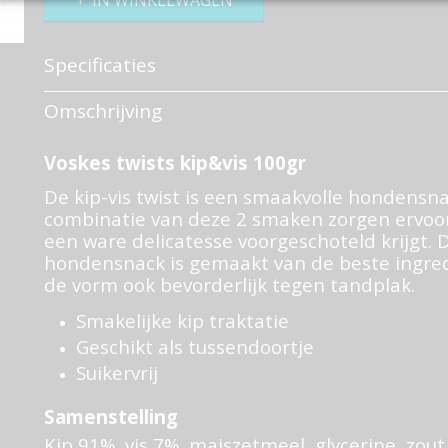
IN WINKELWAGEN
Specificaties
Productcode
20130-1-813
Omschrijving
EAN code
871124294160
Bruto gewicht
0,10 Kg
Voskes twists kip&vis 100gr
De kip-vis twist is een smaakvolle hondensna
combinatie van deze 2 smaken zorgen ervoo
een ware delicatesse voorgeschoteld krijgt. 
hondensnack is gemaakt van de beste ingre
de vorm ook bevorderlijk tegen tandplak.
Smakelijke kip traktatie
Geschikt als tussendoortje
Suikervrij
Samenstelling
Kip 91%, vis 7%, maiszetmeel, glycerine, zout