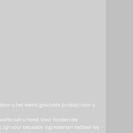
door u het meest geschikte product voor u
hoefte van u hond. Voor honden die
ig zijn voor bepaalde ingredienten hebben wij