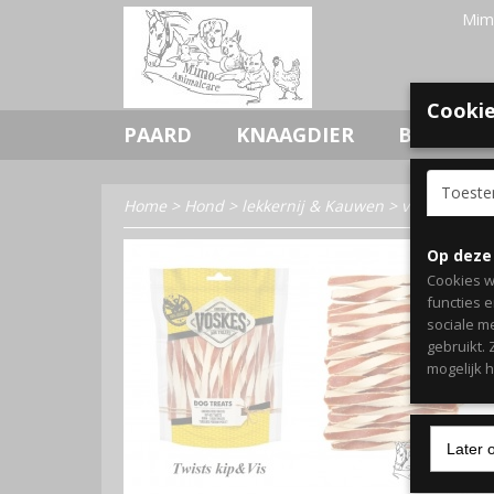
Mim
Cookie
PAARD
KNAAGDIER
BOERDERI
Toest
Home
>
Hond
>
lekkernij & Kauwen
>
verwennen
Op deze
Cookies w
functies 
sociale m
gebruikt.
mogelijk 
Later 