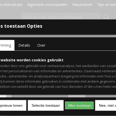
o-Animalcare
Algemene voorwaarden
Nieuwsbrief
Tips en we
s toestaan Opties
J DIER
HOND
KAT
VOGELS & DUIVEN
emming
Details
Over
>
Voskes twists kip&vis 100gr
Voskes twists kip&vis 10
 website worden cookies gebruikt
orden door ons gebruikt voor verkeersanalyse, het aanbieden van socia
en het personaliseren van informatie en advertenties. Daarnaast verlene
€ 3,30
(inclusief btw 21%)
edia-, advertentie- en analysepartners toegang tot informatie over hoe u 
 Zij kunnen deze informatie gebruiken in combinatie met andere gegevens d
✓
Op voorraad
hebben verzameld door uw gebruik van hun diensten of die u hen hebt ver
nummer naam inhoud
Aantal
opnieuw tonen
Selectie toestaan
Alles toestaan
Nee, niet 