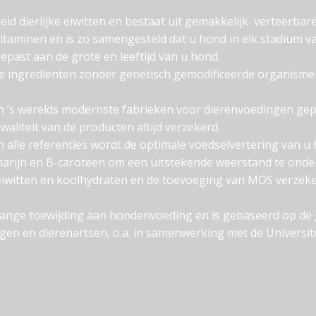
d dierlijke eiwitten en bestaat uit gemakkelijk verteerbare
itaminen en is zo samengesteld dat u hond in elk stadium van
past aan de grote en leeftijd van u hond.
jke ingrediënten zonder genetisch gemodificeerde organism
n ’s werelds modernste fabrieken voor dierenvoedingen ge
waliteit van de producten altijd verzekerd.
alle referenties wordt de optimale voedselvertering van 
marijn en B-caroteen om een uitstekende weerstand te onde
eiwitten en koolhydraten en de toevoeging van MOS verzeker
nlange toewijding aan hondenvoeding en is gebaseerd op de
n en dierenartsen, o.a. in samenwerking met de Universitei