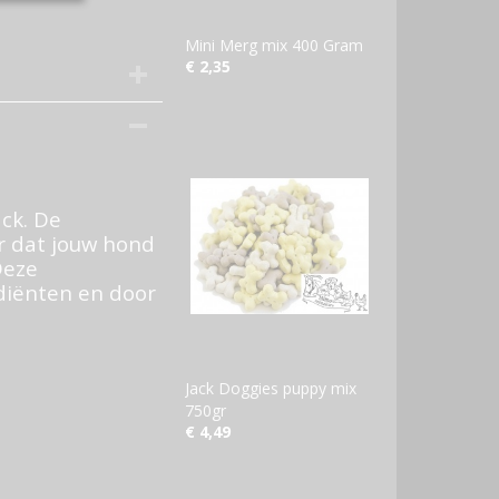
Mini Merg mix 400 Gram
€ 2,35
ck. De
r dat jouw hond
Deze
diënten en door
Jack Doggies puppy mix
750gr
€ 4,49
.