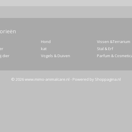
orieën
Hond
Vissen &Terrarium
er
kat
Stal & Erf
j dier
Vogels & Duiven
Parfum & Cosmetic
© 2026 www.mimo-animalcare.nl - Powered by Shoppagina.nl