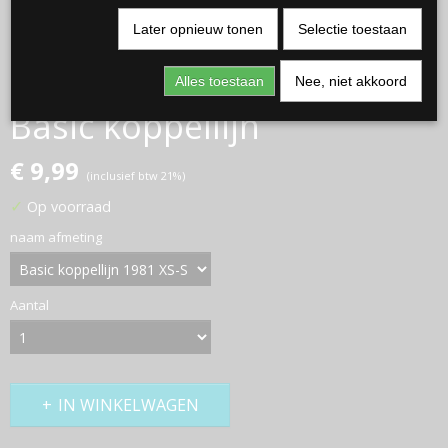
Later opnieuw tonen
Selectie toestaan
Alles toestaan
Nee, niet akkoord
Basic koppellijn
€ 9,99
(inclusief btw 21%)
✓
Op voorraad
naam afmeting
Aantal
IN WINKELWAGEN