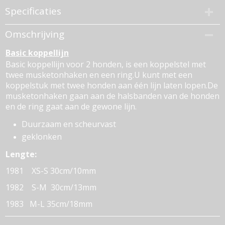
Specificaties
Productcode
Omschrijving
489-336
Basic koppellijn
Bruto gewicht
0,40 Kg
Basic koppellijn voor 2 honden, is een koppelstel met
twee musketonhaken en een ring.U kunt met een
koppelstuk met twee honden aan één lijn laten lopen.De
musketonhaken gaan aan de halsbanden van de honden
en de ring gaat aan de gewone lijn.
Duurzaam en scheurvast
geklonken
Lengte:
1981 XS-S 30cm/10mm
1982 S-M 30cm/13mm
1983 M-L 35cm/18mm