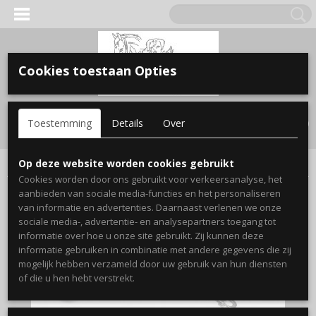
Cookies toestaan Opties
Inloggen
Registreren
UW WINKELWAGEN
Toestemming
Details
Over
Geen producten
(0)
Home
>
Hond
>
accesoires
>
Basic koppellijn
Op deze website worden cookies gebruikt
Cookies worden door ons gebruikt voor verkeersanalyse, het
aanbieden van sociale media-functies en het personaliseren
van informatie en advertenties. Daarnaast verlenen we onze
sociale media-, advertentie- en analysepartners toegang tot
informatie over hoe u onze site gebruikt. Zij kunnen deze
informatie gebruiken in combinatie met andere gegevens die zij
mogelijk hebben verzameld door uw gebruik van hun diensten
of die u hen hebt verstrekt.