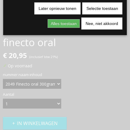
Later opnieuw tonen
Selectie toestaan
Alles toestaan
Nee, niet akkoord
finecto oral
€ 20,95
(inclusief btw 21%)
✓
Op voorraad
nummer naam inhoud
Aantal
IN WINKELWAGEN