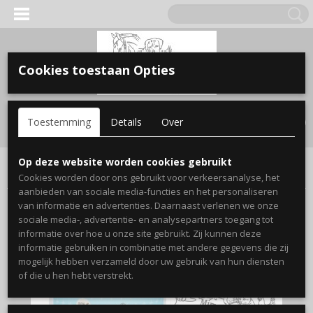
Cookies toestaan Opties
Inloggen
Registreren
UW WINKELWAGEN
Toestemming
Details
Over
Geen producten
(0)
Home
>
Boerderij dier
>
pluimvee
>
Verzorging & Gezondheid
>
Op deze website worden cookies gebruikt
finecto oral
Cookies worden door ons gebruikt voor verkeersanalyse, het
aanbieden van sociale media-functies en het personaliseren
van informatie en advertenties. Daarnaast verlenen we onze
sociale media-, advertentie- en analysepartners toegang tot
informatie over hoe u onze site gebruikt. Zij kunnen deze
informatie gebruiken in combinatie met andere gegevens die zij
mogelijk hebben verzameld door uw gebruik van hun diensten
of die u hen hebt verstrekt.