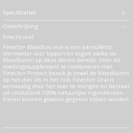
Specificaties
Productcode
Omschrijving
20940-805
finecto oral
EAN code
871810495517
Finecto+ Bloedluis oral is een aanvullend
Bruto gewicht
diervoeder voor kippen en vogels welke de
0,30 Kg
bloedluizen op deze dieren bereikt. Door dit
voedingssupplement te combineren met
Finecto+ Protect bereik je zowel de bloedluizen
op het dier als in het hok. Finecto+ Oral is
eenvoudig door het voer te mengen en bestaat
uit uitsluitend 100% natuurlijke ingrediënten.
Eieren kunnen gewoon gegeten blijven worden.