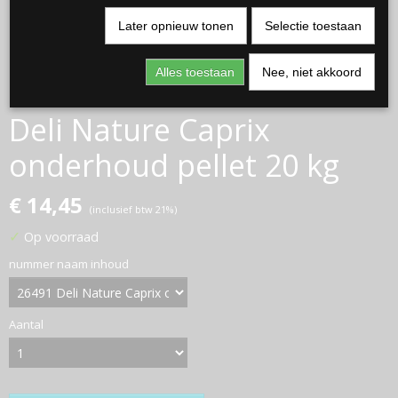
Later opnieuw tonen
Selectie toestaan
Alles toestaan
Nee, niet akkoord
Deli Nature Caprix
onderhoud pellet 20 kg
€ 14,45
(inclusief btw 21%)
✓
Op voorraad
nummer naam inhoud
Aantal