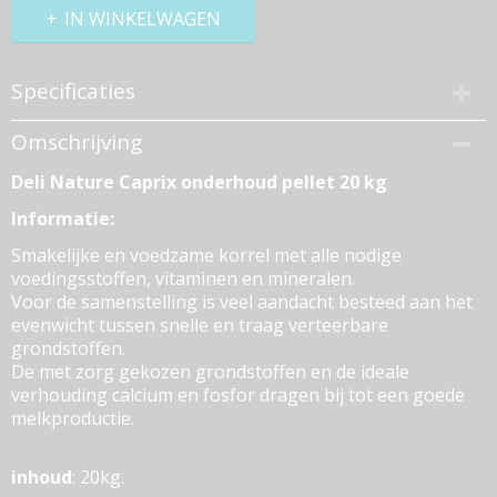
IN WINKELWAGEN
Specificaties
Productcode
Omschrijving
26491-495
Deli Nature Caprix onderhoud pellet 20 kg
Bruto gewicht
20,00 Kg
Informatie:
Smakelijke en voedzame korrel met alle nodige
voedingsstoffen, vitaminen en mineralen.
Voor de samenstelling is veel aandacht besteed aan het
evenwicht tussen snelle en traag verteerbare
grondstoffen.
De met zorg gekozen grondstoffen en de ideale
verhouding calcium en fosfor dragen bij tot een goede
melkproductie.
inhoud
: 20kg.