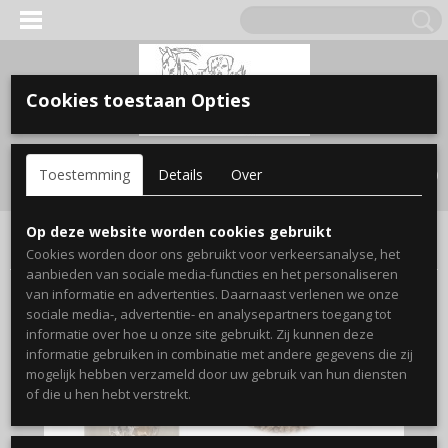
Cookies toestaan Opties
Inloggen
Registreren
UW WINKELWAGEN
Toestemming
Details
Over
Geen producten
(0)
Home
>
Boerderij dier
>
Kleine herkauwers
>
Deli Nature
Op deze website worden cookies gebruikt
Caprix onderhoud pellet 20 kg
Cookies worden door ons gebruikt voor verkeersanalyse, het
aanbieden van sociale media-functies en het personaliseren
van informatie en advertenties. Daarnaast verlenen we onze
sociale media-, advertentie- en analysepartners toegang tot
informatie over hoe u onze site gebruikt. Zij kunnen deze
informatie gebruiken in combinatie met andere gegevens die zij
mogelijk hebben verzameld door uw gebruik van hun diensten
of die u hen hebt verstrekt.