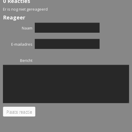
0 Reacties
Er is nog niet gereageerd
Reageer
Naam
E-mailadres
Bericht
Plaats reactie