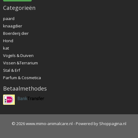
Categorieën
paard
knaagdier
Boerderij dier
Hond
kat
Vogels & Duiven
Vissen &Terrarium
Stal & Erf
Parfum & Cosmetica
Betaalmethodes
© 2026 www.mimo-animalcare.nl - Powered by Shoppagina.nl